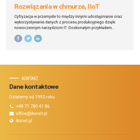
Rozwiązania w chmurze, IIoT
Cyfryzacja w przemyśle to między innymi udostępnianie oraz
wykorzystywanie danych z procesu produkcyjnego dzięki
nowoczesnym narzędziom IT. Doskonałym przykładem
jest transmisja danych do chmury obliczeniowej, co zapewnia
zupełnie nowe możliwości w zakresie analizy informacji,
zdalnej diagnostyki oraz zarządzania pracą urządzeń przez
Internet realizując założenia rozwoju Internetu Rzeczy (IoT).
Od samego początku rozwoju usług chmury nasi inżynierowie
aktywnie uczestniczą w tym procesie wspierając naszych
klientów zarówno na etapie wyboru najlepszego dla nich
rozwiązania jak i procesie transformacji danych do chmury.
KONTAKT
Projektując rozwiązania chmurowe korzystamy zarówno
z dostępnych publicznych chmur jak i wdrażamy rozwiązania
Dane kontaktowe
typu „private cloud” w celu zapewnienia maksymalnego
poziomu ochrony przetwarzanych danych.
Działamy od 1993 roku
+48 71 780 41 86
office@iksnet.pl
iksnet.pl