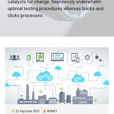
catalysts for change. Seamlessly underwhelm
optimal testing procedures whereas bricks-and-
clicks processes.
22 stycznia 2021
IKSNET